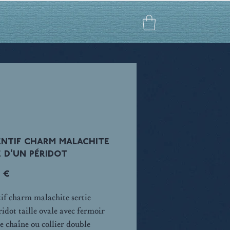
ntif charm malachite
e d'un péridot
Prix
0 €
if charm malachite sertie
ridot taille ovale avec fermoir
ne chaîne ou collier double