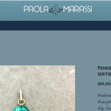
PAOLA MARASSI
Pende
serti
180,0
Pendent
d'un pé
clip. U