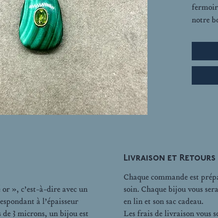
fermoir
notre b
Livraison et Retours
Chaque commande est prépar
 or », c’est-à-dire avec un
soin. Chaque bijou vous ser
espondant à l’épaisseur
en lin et son sac cadeau.
 de 3 microns, un bijou est
Les frais de livraison vous 