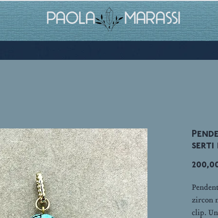
PAOLA MARASSI
Pend
serti
200,0
Pendent
zircon n
clip. U